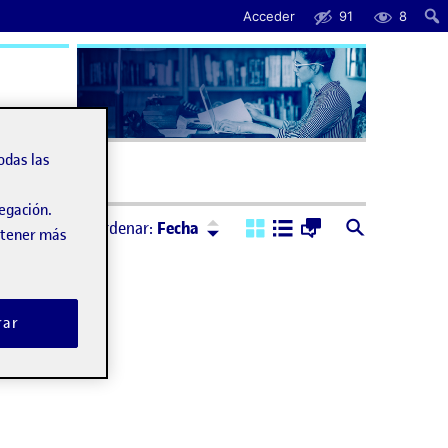
Acceder
91
8
uda
odas las
vegación.
Ordenar:
Descendente
Ordenar:
Fecha
obtener más
rar