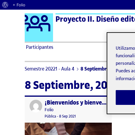
Acerca de WordPress
+ Folio
Logo Ágora
Proyecto II. Diseño edit
Saltar al contenido
Participantes
Utilizam
funcionali
personali
Semestre 20221 - Aula 4
8 Septiembre, 2021
Puedes ac
informaci
8 Septiembre, 2021
¡Bienvenidos y bienvenidas!
Publicado por
Publicado por
Folio
Visibilidad:
Fecha de publicación
15 septiembre, 2022 3:41 pm
Pública
-
8 Sep 2021